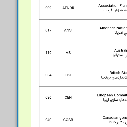
Association Fran
009
AFNOR
ه به زبان فرانسه
American Nation
017
ANSI
ي آمريکا
Austral
119
AS
 استراليا
British St
034
BSI
داردهاي بريتانيا
European Committ
036
CEN
ندارد سازي اروپا
Canadian gene
040
CGSB
کشور کانادا