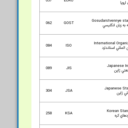
057
EURO
اروپا
Gosudarstvennye sta
062
GOST
 به زبان انگليسي
International Organi
084
ISO
 المللي استاندارد
Japanese In
089
JIS
عتي ژاپن
Japanese Sta
304
JSA
لي ژاپن
Korean Stan
258
KSA
دهاي کره