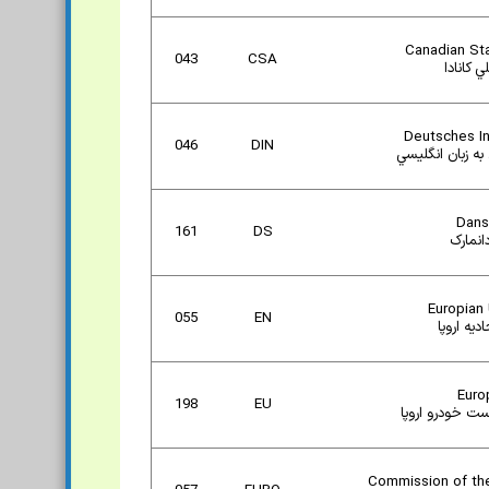
Canadian St
043
CSA
ي کانادا
Deutsches In
046
DIN
به زبان انگليسي
Dans
161
DS
انمارک
Europian
055
EN
ديه اروپا
Euro
198
EU
ت خودرو اروپا
Commission of th