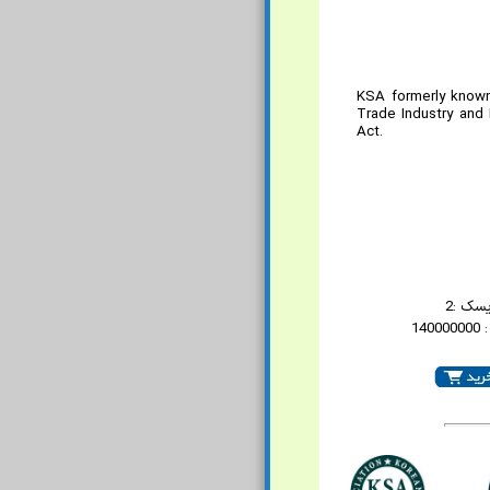
KSA formerly known
Trade Industry and 
Act.
یسک :2
14