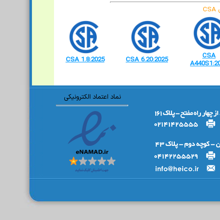
CSA
CSA 1.8:2025
CSA 6.20:2025
A440S1:2
نماد اعتماد الکترونیکی