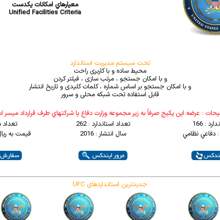
معيارهاي امکانات يکدست
Unified Facilities Criteria
تحت سیستم مدیریت استاندارد
محیط ساده و با کاربری راحت
و با امکان جستجو ، مرتب سازی ، فیلتر کردن
و با امکان جستجو بر اساس شماره ، کلمات کلیدی و تاریخ انتشار
قابل استفاده تحت شبکه محلی و سرور
حات : عرضه اين پکيج صرفاً به زير مجموعه وزارت دفاع يا شرکتهاي طرف قرارداد ميسر 
رد : 166
تعداد استاندارد : 262
تعداد د
: دفاعي نظامي
سال انتشار : 2016
قیمت به ریال : 000
UFC جدیدترین استانداردهای