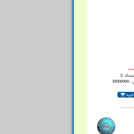
است
یسک :2
35000