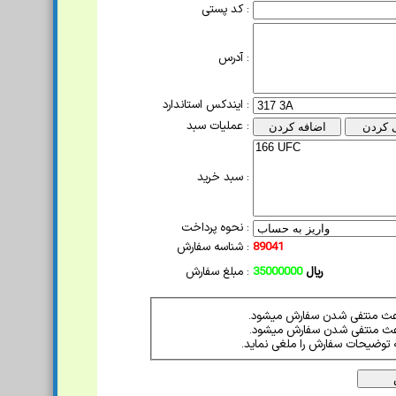
کد پستی :
آدرس :
ایندکس استاندارد :
عملیات سبد :
سبد خرید :
نحوه پرداخت :
89041
شناسه سفارش :
ریال
35000000
مبلغ سفارش :