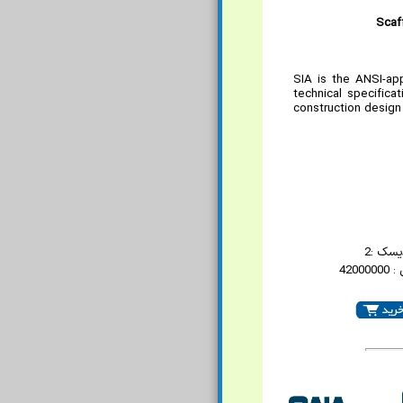
Scaf
SIA is the ANSI-ap
technical specifica
construction design 
یسک :2
4200