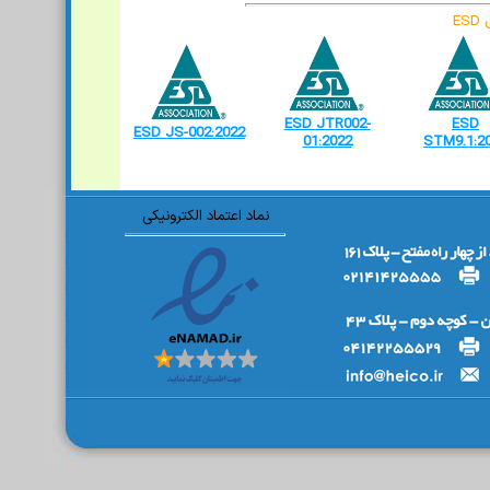
E
ESD JTR002-
ESD
ESD JS-002:2022
01:2022
STM9.1:2
نماد اعتماد الکترونیکی