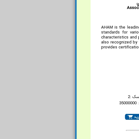
ي
Associ
AHAM is the leadin
standards for vari
characteristics and
also recognized by 
provides certificat
سک :2
35