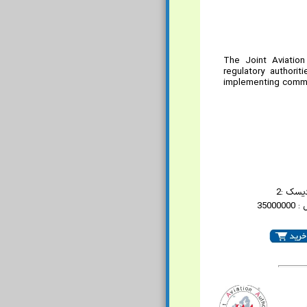
The Joint Aviation
regulatory author
implementing commo
یسک :2
3500