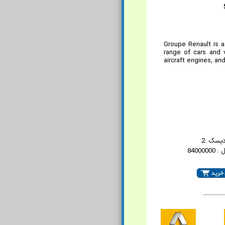
Groupe Renault is a
range of cars and v
aircraft engines, and
دیسک :2
84000