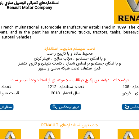
استانداردهاي کمپاني اتومبيل سازي رنو
Renault Motor Company
 French multinational automobile manufacturer established in 1899. Th
ans, and in the past has manufactured trucks, tractors, tanks, buses/c
 autorail vehicles.
تحت سیستم مدیریت استاندارد
محیط ساده و با کاربری راحت
و با امکان جستجو ، مرتب سازی ، فیلتر کردن
و با امکان جستجو بر اساس شماره ، کلمات کلیدی و تاریخ انتشار
قابل استفاده تحت شبکه محلی و سرور
توضيحات : عرضه اين پکيج در قالب مجموعه اي از استانداردها ميسر است
د : 108
تعداد استاندارد : 1212
تعداد 
ی : خودرو
سال انتشار : 2018
قیمت به ریال : 000
RENAULT جدیدترین استانداردهای