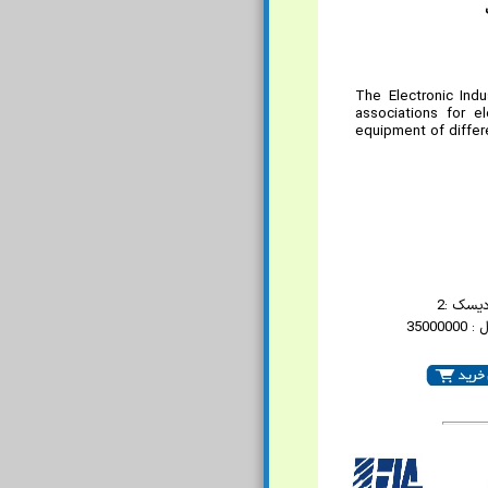
The Electronic Ind
associations for e
equipment of differ
دیسک :2
35000