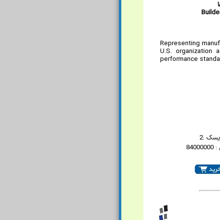
Builde
Representing manufa
U.S. organization 
performance standar
یسک :2
840