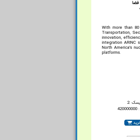
 فضا
With more than 80 
Transportation, Sec
innovation, efficie
integration ARINC s
North America’s nucl
platforms.
یسک :2
42