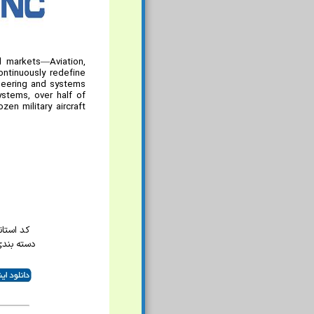
l markets—Aviation,
ontinuously redefine
ineering and systems
ystems, over half of
zen military aircraft
کد استاندار
دسته بندی