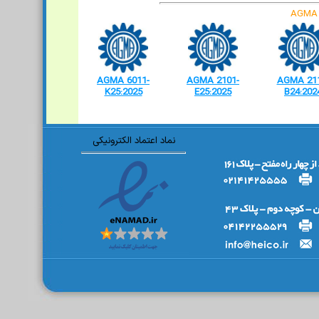
AGMA 6011-
AGMA 2101-
AGMA 211
K25:2025
E25:2025
B24:202
نماد اعتماد الکترونیکی