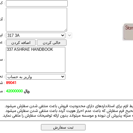
کد پستی :
آدرس :
ایندکس استاندارد :
عملیات سبد :
سبد خرید :
نحوه پرداخت :
89041
شناسه سفارش :
ریال
42000000
مبلغ سفارش :