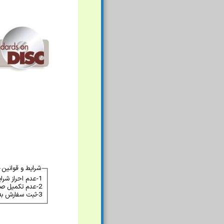
شرایط و قوانین
1-عدم احراز شرایط لازم برای استانداردهای دارای محدودیت فروش باعث منتفی شدن سفارش میشود.
2-عدم تکمیل صحیح فرم سفارش که باعث عدم احراز هویت گردد باعث منتفی شدن سفارش میشود.
3-ثبت سفارش به منزله پذیرش آن نبوده و موسسه میتواند بدون ارائه توضیحات سفارش را ملغی نماید.