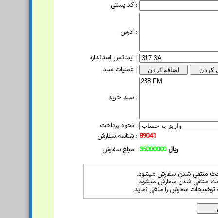
کد پستی :
آدرس :
ایندکس استاندارد :
عملیات سبد :
سبد خرید :
نحوه پرداخت :
89041
شناسه سفارش :
ریال
35000000
مبلغ سفارش :