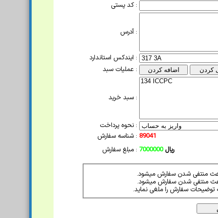
کد پستی :
آدرس :
ایندکس استاندارد :
عملیات سبد :
سبد خرید :
نحوه پرداخت :
89041
شناسه سفارش :
ریال
7000000
مبلغ سفارش :