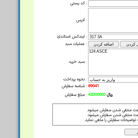
کد پستی :
آدرس :
ایندکس استاندارد :
عملیات سبد :
سبد خرید :
نحوه پرداخت :
89041
شناسه سفارش :
ریال
42000000
مبلغ سفارش :