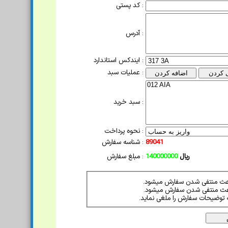
کد پستی :
آدرس :
ایندکس استاندارد :
عملیات سبد :
سبد خرید :
نحوه پرداخت :
89041
شناسه سفارش :
ریال
140000000
مبلغ سفارش :