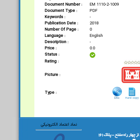
Document Number :
EM 1110-2-1009
Document Type :
PDF
Keywords :
-
Publication Date :
2018
Number Of Page :
0
Language :
English
Description :
-
Price :
0.0
Status :
Rating :
Picture :
Type :
نماد اعتماد الکترونیکی