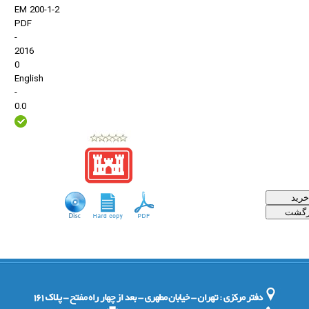
EM 200-1-2
PDF
-
2016
0
English
-
0.0