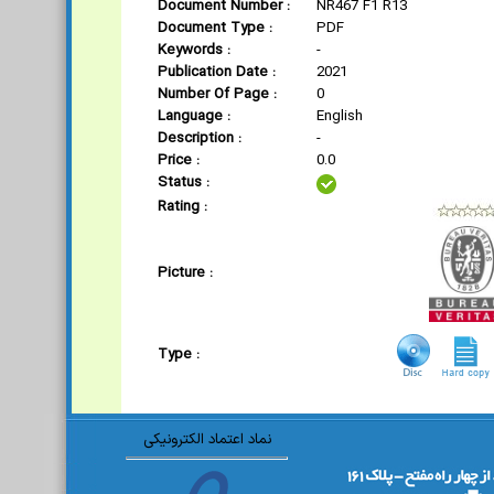
Document Number :
NR467 F1 R13
Document Type :
PDF
Keywords :
-
Publication Date :
2021
Number Of Page :
0
Language :
English
Description :
-
Price :
0.0
Status :
Rating :
Picture :
Type :
نماد اعتماد الکترونیکی