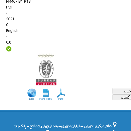
NR467 B1 R13
PDF
-
2021
0
English
-
0.0