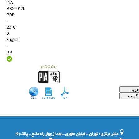
PIA
PS22017D
PDF
-
2018
0
English
-
0.0