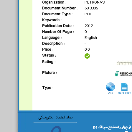
Organization :
PETRONAS
Document Number :
60.3305
Document Type :
PDF
Keywords :
-
Publication Date :
2012
Number Of Page :
0
Language :
English
Description :
-
Price :
0.0
Status :
Rating :
Picture :
Type :
نماد اعتماد الکترونیکی