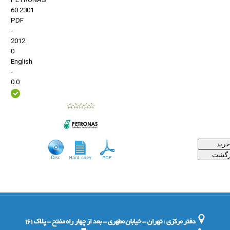
PETRONAS
60.2301
PDF
-
2012
0
English
-
0.0