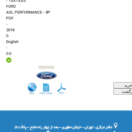
- TEXTILES
FORD
ASL PERFORMANCE - 8P
PDF
-
2018
0
English
-
0.0