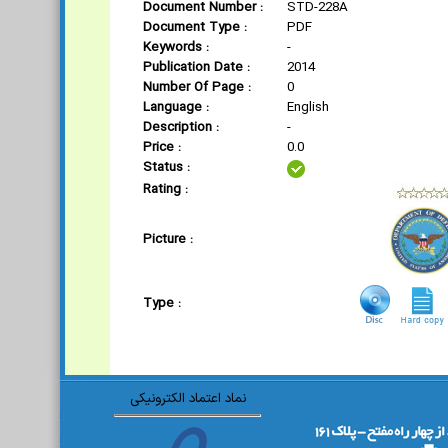
Document Number :
STD-228A
Document Type :
PDF
Keywords :
-
Publication Date :
2014
Number Of Page :
0
Language :
English
Description :
-
Price :
0.0
Status :
Rating :
Picture :
Type :
نماد اعتماد الکترونیکی