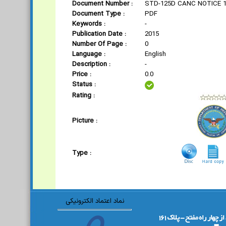
Document Number :
STD-125D CANC NOTICE 
Document Type :
PDF
Keywords :
-
Publication Date :
2015
Number Of Page :
0
Language :
English
Description :
-
Price :
0.0
Status :
Rating :
Picture :
Type :
نماد اعتماد الکترونیکی