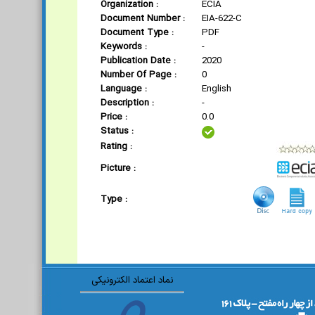
Organization :
ECIA
Document Number :
EIA-622-C
Document Type :
PDF
Keywords :
-
Publication Date :
2020
Number Of Page :
0
Language :
English
Description :
-
Price :
0.0
Status :
Rating :
Picture :
Type :
نماد اعتماد الکترونیکی