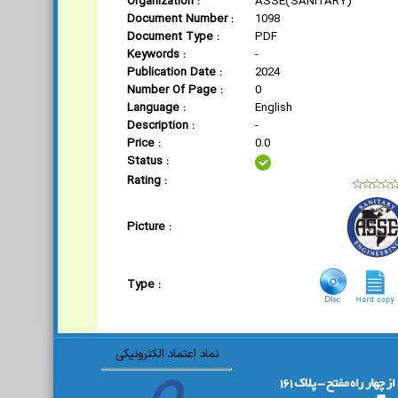
Organization :
ASSE(SANITARY)
Document Number :
1098
Document Type :
PDF
Keywords :
-
Publication Date :
2024
Number Of Page :
0
Language :
English
Description :
-
Price :
0.0
Status :
Rating :
Picture :
Type :
نماد اعتماد الکترونیکی