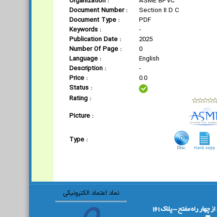
Organization :
ASME BPVC
Document Number :
Section II D C
Document Type :
PDF
Keywords :
-
Publication Date :
2025
Number Of Page :
0
Language :
English
Description :
-
Price :
0.0
Status :
Rating :
Picture :
Type :
نماد اعتماد الکترونیکی