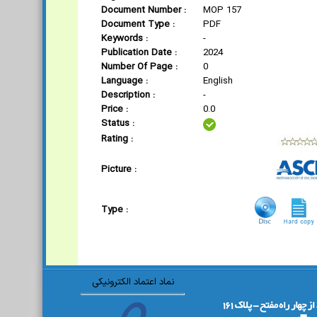
Document Number :
MOP 157
Document Type :
PDF
Keywords :
-
Publication Date :
2024
Number Of Page :
0
Language :
English
Description :
-
Price :
0.0
Status :
Rating :
Picture :
Type :
نماد اعتماد الکترونیکی