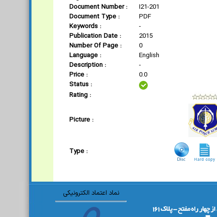
Document Number :
I21-201
Document Type :
PDF
Keywords :
-
Publication Date :
2015
Number Of Page :
0
Language :
English
Description :
-
Price :
0.0
Status :
Rating :
Picture :
Type :
نماد اعتماد الکترونیکی